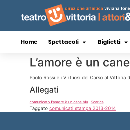
Home
Spettacoli
Biglietti
L’amore è un cane
Paolo Rossi e i Virtuosi del Carso al Vittoria
Allegati
comunicato l'amore è un cane blu
Scarica
Taggato
comunicati stampa 2013-2014