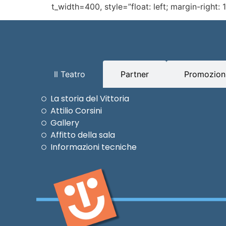
t_width=400, style=”float: left; margin-right:
Il Teatro
Partner
Promozioni
La storia del Vittoria
Attilio Corsini
Gallery
Affitto della sala
Informazioni tecniche