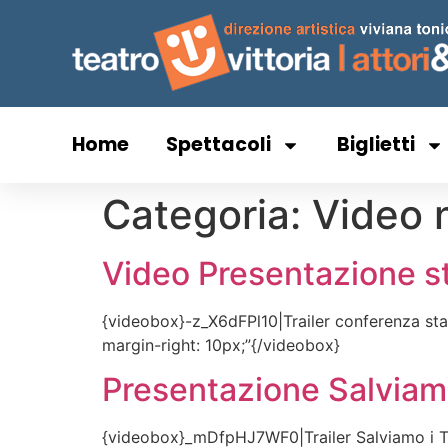
Home
Spettacoli
Biglietti
Categoria:
Video 
Video Presentazione 
{videobox}-z_X6dFPl10|Trailer conferenza stam
margin-right: 10px;”{/videobox}
Presentazione Salviamo
{videobox}_mDfpHJ7WF0|Trailer Salviamo i Tale