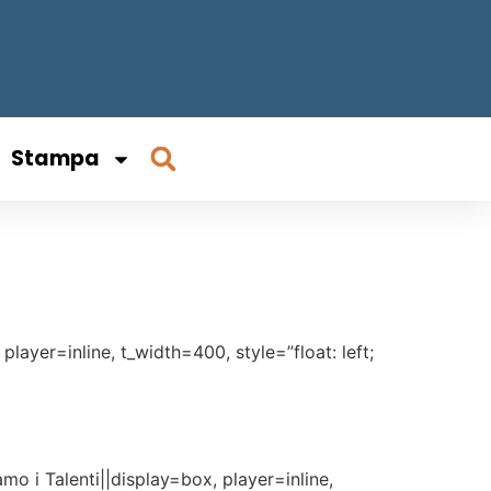
Stampa
ayer=inline, t_width=400, style=”float: left;
o i Talenti||display=box, player=inline,