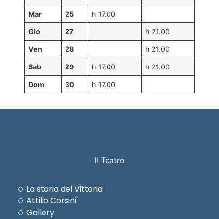
Mar
25
h 17.00
Gio
27
h 21.00
Ven
28
h 21.00
Sab
29
h 17.00
h 21.00
Dom
30
h 17.00
Il Teatro
La storia del Vittoria
Attilio Corsini
Gallery