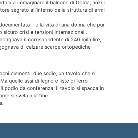
andoci a immaginare il balcone di Golda, anzi i
ore segreto all’interno della struttura di armi
en documentata – e la vita di una donna che pur
curo crisi e tensioni internazionali.
uadagnava il corrispondente di 240 mila lire,
ergognava di calzare scarpe ortopediche
chi elementi: due sedie, un tavolo che si
a quelle assi di legno e liste di ferro
è il podio da conferenza, il tavolo si spacca in
me si svela alla fine.
a.