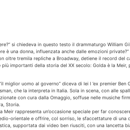
re?” si chiedeva in questo testo il drammaturgo William Gi
ere è una donna, influenzata anche dalle emozioni private?
on oltre tremila repliche a Broadway, detiene il record del 
 più importanti della storia del XX secolo: Golda è la Meir, 
 “il miglior uomo al governo” diceva di lei l ’ex premier Ben
man, che la interpreta in Italia. Sola in scena, con alle spal
zionate con cura dalla Omaggio, soffuse nelle musiche fir
a, Storia.
lda Meir rappresenta un’occasione speciale per far conoscer
io-orientale e offrire, col sorriso, le sfaccettature di una 
ica, supportata dai video ben riusciti, con una lancetta bi