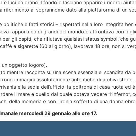
 Le luci colorano il fondo o lasciano apparire i ricordi aiut
 fa riferimento al soprannome dato alla piattaforma di un sett
 politiche e fatti storici – rispettati nella loro integrità b
rapporti con i grandi del mondo e affrontava con piglio si
per gli ospiti, che rifiutava qualsiasi status symbol, che g
 caffè e sigarette (60 al giorno), lavorava 18 ore, non si v
e un oggetto logoro).
to mentre racconta su una scena essenziale, scandita da po
rono immagini assolutamente autentiche di archivi storici. M
rivania e la sedia dell’ufficio, la poltrona di casa ruota ed 
dare il mare e quello dal quale poteva vedere “l’inferno”, co
cchi della memoria e con l’ironia sofferta di una donna ebre
manale mercoledì 29 gennaio alle ore 17.