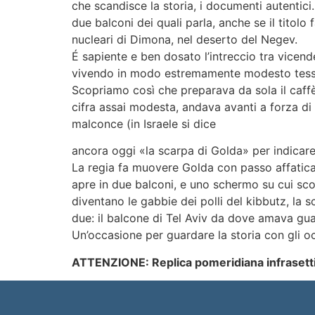
che scandisce la storia, i documenti autentici.
due balconi dei quali parla, anche se il titolo
nucleari di Dimona, nel deserto del Negev.
É sapiente e ben dosato l’intreccio tra vicende
vivendo in modo estremamente modesto tesseva 
Scopriamo così che preparava da sola il caffè 
cifra assai modesta, andava avanti a forza di
malconce (in Israele si dice
ancora oggi «la scarpa di Golda» per indicar
La regia fa muovere Golda con passo affatica
apre in due balconi, e uno schermo su cui scor
diventano le gabbie dei polli del kibbutz, la sc
due: il balcone di Tel Aviv da dove amava guar
Un’occasione per guardare la storia con gli o
ATTENZIONE: Replica pomeridiana infrasetti