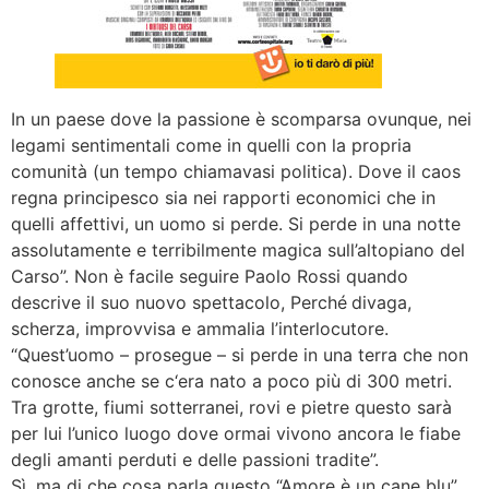
In un paese dove la passione è scomparsa ovunque, nei
legami sentimentali come in quelli con la propria
comunità (un tempo chiamavasi politica). Dove il caos
regna principesco sia nei rapporti economici che in
quelli affettivi, un uomo si perde. Si perde in una notte
assolutamente e terribilmente magica sull’altopiano del
Carso”. Non è facile seguire Paolo Rossi quando
descrive il suo nuovo spettacolo, Perché divaga,
scherza, improvvisa e ammalia l’interlocutore.
“Quest’uomo – prosegue – si perde in una terra che non
conosce anche se c‘era nato a poco più di 300 metri.
Tra grotte, fiumi sotterranei, rovi e pietre questo sarà
per lui l’unico luogo dove ormai vivono ancora le fiabe
degli amanti perduti e delle passioni tradite”.
Sì, ma di che cosa parla questo “Amore è un cane blu”