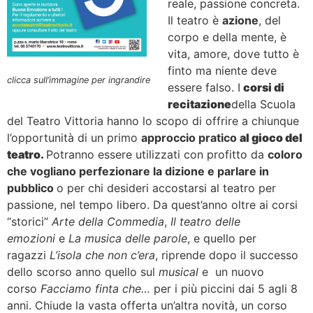
reale, passione concreta.
Il teatro è
azione
, del
corpo e della mente, è
vita, amore, dove tutto è
finto ma niente deve
clicca sull’immagine per ingrandire
essere falso. I
corsi di
recitazione
della Scuola
del Teatro Vittoria hanno lo scopo di offrire a chiunque
l’opportunità di un primo
approccio pratico
al gioco del
teatro.
Potranno essere utilizzati con profitto da
coloro
che vogliano perfezionare la dizione e parlare in
pubblico
o per chi desideri accostarsi al teatro per
passione, nel tempo libero. Da quest’anno oltre ai corsi
“storici”
Arte della Commedia
,
Il teatro delle
emozioni
e
La musica delle parole
, e quello per
ragazzi
L’isola che non c’era
, riprende dopo il successo
dello scorso anno quello sul
musical
e un nuovo
corso
Facciamo finta che…
per i più piccini dai 5 agli 8
anni. Chiude la vasta offerta un’altra novità, un corso