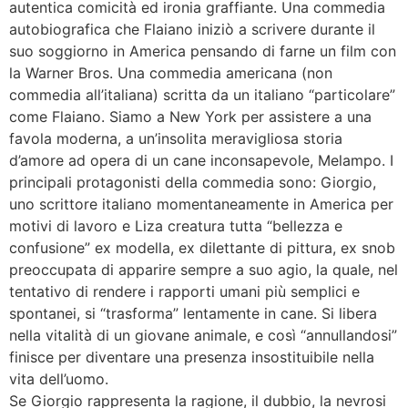
autentica comicità ed ironia graffiante. Una commedia
autobiografica che Flaiano iniziò a scrivere durante il
suo soggiorno in America pensando di farne un film con
la Warner Bros. Una commedia americana (non
commedia all’italiana) scritta da un italiano “particolare”
come Flaiano. Siamo a New York per assistere a una
favola moderna, a un’insolita meravigliosa storia
d’amore ad opera di un cane inconsapevole, Melampo. I
principali protagonisti della commedia sono: Giorgio,
uno scrittore italiano momentaneamente in America per
motivi di lavoro e Liza creatura tutta “bellezza e
confusione” ex modella, ex dilettante di pittura, ex snob
preoccupata di apparire sempre a suo agio, la quale, nel
tentativo di rendere i rapporti umani più semplici e
spontanei, si “trasforma” lentamente in cane. Si libera
nella vitalità di un giovane animale, e così “annullandosi”
finisce per diventare una presenza insostituibile nella
vita dell’uomo.
Se Giorgio rappresenta la ragione, il dubbio, la nevrosi