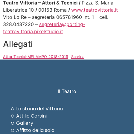
Teatro Vittoria – Attori & Tecnici
/
P.zza S. Maria
Liberatrice 10
/
00153 Roma
/
www.teatrovittoria.it
Vito Lo Re – segreteria 065781960 int. 1 – cell.
328.0437220 –
segreteria@porting-
teatrovittoria.pixelstudio.it
Allegati
AttoriTecnici-MELAMPO_2018-2019
Scarica
Il Teatro
La storia del Vittoria
Attilio Corsini
Gallery
Affitto della sala