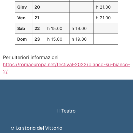
Giov
20
h 21.00
Ven
21
h 21.00
Sab
22
h 15.00
h 19.00
Dom
23
h 15.00
h 19.00
Per ulteriori informazioni
https://romaeuropa.net/festival-2022/bianco-su-bianco-
2/
Il Teatro
La storia del Vittoria