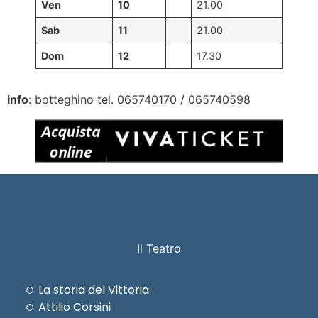
Ven
10
21.00
Sab
11
21.00
Dom
12
17.30
info
: botteghino tel. 065740170 / 065740598
Il Teatro
La storia del Vittoria
Attilio Corsini