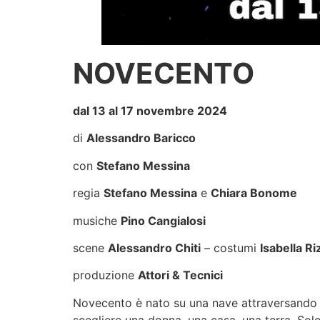
NOVECENTO
dal 13 al 17 novembre 2024
di
Alessandro Baricco
con
Stefano Messina
regia
Stefano Messina
e
Chiara Bonome
musiche
Pino Cangialosi
scene
Alessandro Chiti
– costumi
Isabella Ri
produzione
Attori & Tecnici
Novecento è nato su una nave attraversando l
scegliere una donna, una casa, una terra. Solo