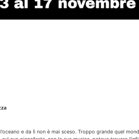
zza
’oceano e da lì non è mai sceso. Troppo grande quel mondo 
 sul suo pianoforte, con la sua musica, poteva trovare l’infi