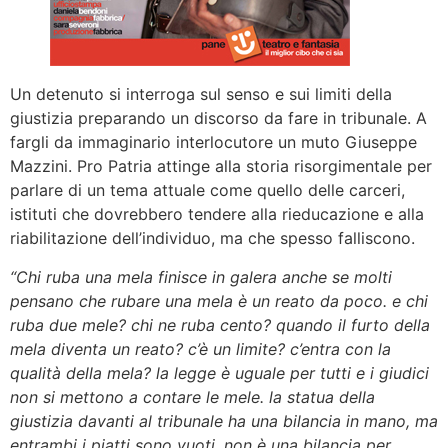
Un detenuto si interroga sul senso e sui limiti della
giustizia preparando un discorso da fare in tribunale. A
fargli da immaginario interlocutore un muto Giuseppe
Mazzini. Pro Patria attinge alla storia risorgimentale per
parlare di un tema attuale come quello delle carceri,
istituti che dovrebbero tendere alla rieducazione e alla
riabilitazione dell’individuo, ma che spesso falliscono.
“Chi ruba una mela finisce in galera anche se molti
pensano che rubare una mela è un reato da poco. e chi
ruba due mele? chi ne ruba cento? quando il furto della
mela diventa un reato? c’è un limite? c’entra con la
qualità della mela? la legge è uguale per tutti e i giudici
non si mettono a contare le mele. la statua della
giustizia davanti al tribunale ha una bilancia in mano, ma
entrambi i piatti sono vuoti. non è una bilancia per